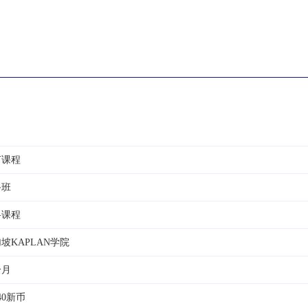
言课程
备班
科课程
坡KAPLAN学院
个月
840新币