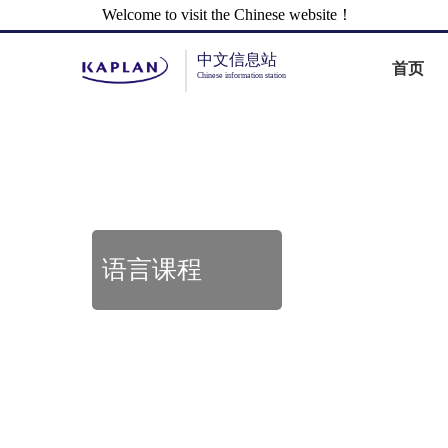
Welcome to visit the Chinese website！
中文信息站
首页
Chinese information station
语言课程