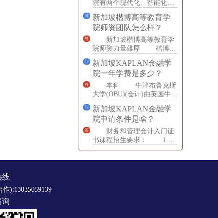
院有两个现代化、智能化的
市区校区
新加坡楷博高等教育学
问
&mdash;&mdash;Wilkie和G
院师资团队怎么样？
新加坡楷博高等教育学
答
院师资力量雄厚 楷博高
等教育学院的老师都是来自
新加坡KAPLAN金融学
问
世界各国的教授，各个老师
院一年学费是多少？
都
本科 牛津布鲁克斯
答
大学(OBU)(会计)由英国牛津
布鲁克斯大学颁发学制0个月
新加坡KAPLAN金融学
问
800新币(&a
院申请条件是啥？
财务和管理会计入门证
答
书课程招生要求： 1、
年满16周岁 2、雅思成
绩4.5以上或通过剑桥
热线
合作):13035059139
咨询