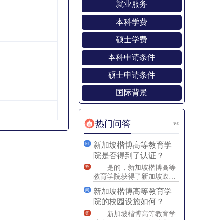
就业服务
本科学费
硕士学费
本科申请条件
硕士申请条件
国际背景
热门问答
更多
新加坡楷博高等教育学
问
院是否得到了认证？
是的，新加坡楷博高等
答
教育学院获得了新加坡政府
颁发的&ldquo;双认证
新加坡楷博高等教育学
问
&rdquo;，即新加坡素
院的校园设施如何？
新加坡楷博高等教育学
答