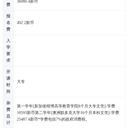
36080.4新币
费
报
名
492.2新币
费
入
学
要
求
开
课
大专
时
间
杂
第一学年[新加坡楷博高等教育学院8个月大专文凭]-学费
费
10593新币第二学年[澳洲默多克大学16个月本科文凭]-学费
总
25487.4新币*学费包括7%的政府消费税。
计