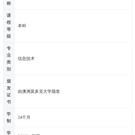
称
课
程
本科
等
级
专
业
信息技术
类
别
颁
发
由澳洲莫多克大学颁发
证
书
学
24个月
制
学