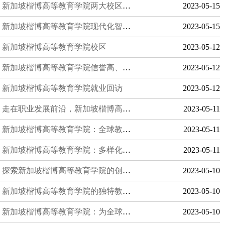
新加坡楷博高等教育学院两大校区支持
2023-05-15
新加坡楷博高等教育学院现代化智慧校区
2023-05-15
新加坡楷博高等教育学院校区
2023-05-12
新加坡楷博高等教育学院信誉高、师资雄厚
2023-05-12
新加坡楷博高等教育学院就业回访
2023-05-12
走在职业发展前沿，新加坡楷博高等教育学院开启新未来
2023-05-11
新加坡楷博高等教育学院：全球教育资源，助力职业成就
2023-05-11
新加坡楷博高等教育学院：多样化课程，满足不同需求
2023-05-11
探索新加坡楷博高等教育学院的创新教育模式
2023-05-10
新加坡楷博高等教育学院的独特教育体验
2023-05-10
新加坡楷博高等教育学院：为全球终身教育贡献力量
2023-05-10