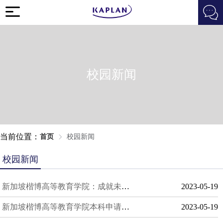
校园新闻
当前位置：
首页
校园新闻
校园新闻
新加坡楷博高等教育学院：成就未来的教育力量
2023-05-19
新加坡楷博高等教育学院本科申请专业
2023-05-19