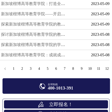
新加坡楷博高等教育学院：打造全球化的学习平台
2023-05-09
新加坡楷博高等教育学院——开启国际化视野的教育平台
2023-05-09
探索新加坡楷博高等教育学院的教育理念
2023-05-09
探讨新加坡楷博高等教育学院的教学理念和教学方法
2023-05-08
探索新加坡楷博高等教育学院的学习体验
2023-05-08
新加坡楷博高等教育学院：成就成功的教育之道
2023-05-08
1
2
3
4
5
6
7
8
9
10
11
12
全球热线
400-1013-391
立即报名！